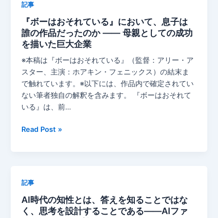
記事
の
『ボーはおそれている』において、息子は
か
誰の作品だったのか —— 母親としての成功
――
を描いた巨大企業
洗
車
※本稿は『ボーはおそれている』（監督：アリー・ア
後
スター、主演：ホアキン・フェニックス）の結末ま
の
で触れています。※以下には、作品内で確定されてい
白
ない筆者独自の解釈を含みます。 『ボーはおそれて
い
いる』は、前…
跡
を
『ボ
Read Post »
減
ー
ら
は
す、
お
純
そ
記事
水
れ
AI時代の知性とは、答えを知ることではな
を
て
く、思考を設計することである——AIファ
う
い