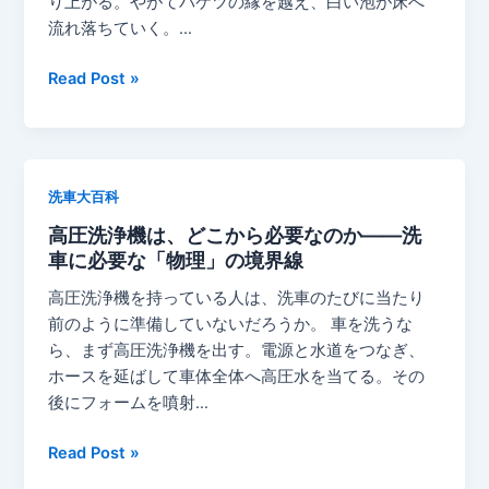
り上がる。やがてバケツの縁を越え、白い泡が床へ
は
従
必
流れ落ちていく。…
な
う
要
ぜ
人々
は
洗
Read Post »
発
（連
な
車
生
載：
い
動
す
多
——
画
る
元
泡
を
の
的
洗車大百科
が
楽
か
無
あ
高圧洗浄機は、どこから必要なのか——洗
し
#02）
知
る
車に必要な「物理」の境界線
む
は
と
作
高圧洗浄機を持っている人は、洗車のたびに当たり
な
洗
法
前のように準備していないだろうか。 車を洗うな
ぜ
え
——
ら、まず高圧洗浄機を出す。電源と水道をつなぎ、
発
て
映
ホースを延ばして車体全体へ高圧水を当てる。その
生
い
え
後にフォームを噴射…
す
る
と
る
よ
技
高
Read Post »
の
う
術
圧
か
に