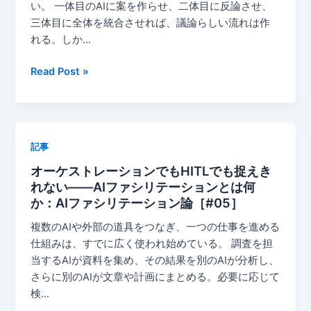
い。 一体目のAIに案を作らせ、二体目に反論させ、
親
る
三体目に全体を統合させれば、議論らしい流れは作
と
こ
れる。しか…
し
と
て
で
人
Read Post »
の
は
間
成
な
は
功
く、
AI
を
思
議
描
記事
考
論
い
を
オーケストレーションでもHITLでも捉えき
の
た
設
れない——AIファシリテーションとは何
司
巨
計
か：AIファシリテーション論［#05］
会
大
す
者
複数のAIや外部の道具をつなぎ、一つの仕事を進める
企
る
で
仕組みは、すでに広く使われ始めている。 調査を担
業
こ
は
当するAIが資料を集め、その結果を別のAIが分析し、
と
な
さらに別のAIが文章や計画にまとめる。必要に応じて
で
い
検…
あ
——