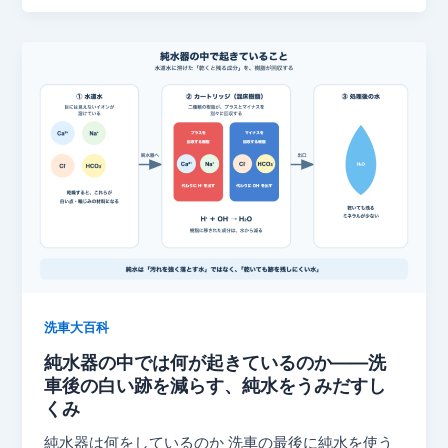
を
洗
#01）
見
分
浄
え
け
機
る。
て
は、
し
見
ど
か
る
こ
し、
か
本
ら
当
必
に
要
洗
な
え
の
て
か
い
——
洗車大百科
る
洗
か
純水器の中では何が起きているのか――洗
車
車後の白い跡を減らす、純水をうみだすし
は
に
くみ
見
必
え
純水器は何をしているのか 洗車の最後に純水を使う
要