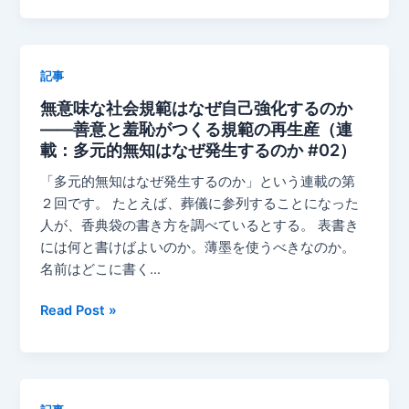
望
ん
で
記事
い
無意味な社会規範はなぜ自己強化するのか
な
——善意と羞恥がつくる規範の再生産（連
い
載：多元的無知はなぜ発生するのか #02）
規
範
「多元的無知はなぜ発生するのか」という連載の第
は、
２回です。 たとえば、葬儀に参列することになった
な
人が、香典袋の書き方を調べているとする。 表書き
ぜ
には何と書けばよいのか。薄墨を使うべきなのか。
消
名前はどこに書く…
え
な
無
Read Post »
い
意
の
味
か
な
——
社