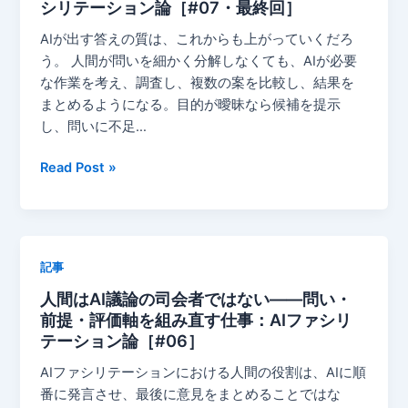
シリテーション論［#07・最終回］
み
る』
だ
に
AIが出す答えの質は、これからも上がっていくだろ
す
お
う。 人間が問いを細かく分解しなくても、AIが必要
し
い
な作業を考え、調査し、複数の案を比較し、結果を
く
て、
まとめるようになる。目的が曖昧なら候補を提示
み
息
し、問いに不足…
子
は
AI
Read Post »
誰
時
の
代
作
の
品
知
記事
だ
性
っ
人間はAI議論の司会者ではない——問い・
と
た
前提・評価軸を組み直す仕事：AIファシリ
は、
の
テーション論［#06］
答
か
え
AIファシリテーションにおける人間の役割は、AIに順
——
を
番に発言させ、最後に意見をまとめることではな
母
知