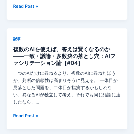
る
問
オ
Read Post »
——
い・
ー
AI
前
ケ
フ
提・
ス
ァ
評
ト
シ
記事
価
レ
リ
軸
複数のAIを使えば、答えは賢くなるのか
ー
テ
を
——一致・議論・多数決の落とし穴：AIフ
シ
ー
組
ァシリテーション論［#04］
ョ
シ
み
ン
一つのAIだけに尋ねるより、複数のAIに尋ねたほう
ョ
直
で
が、判断の信頼性は高まりそうに見える。 一体目が
ン
す
も
見落とした問題を、二体目が指摘するかもしれな
論
仕
HITL
い。異なるAIが独立して考え、それでも同じ結論に達
［#07・
事：
で
したなら、…
最
AI
も
終
フ
捉
複
Read Post »
回］
ァ
え
数
シ
き
の
リ