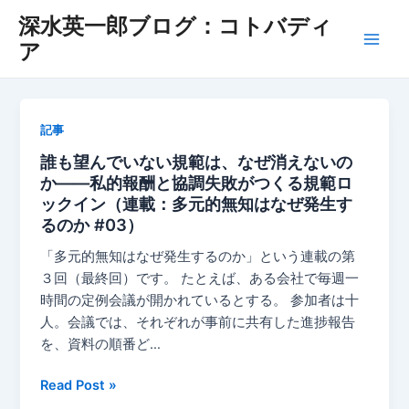
Skip
深水英一郎ブログ：コトバディ
to
ア
Main
content
Men
記事
誰も望んでいない規範は、なぜ消えないの
か——私的報酬と協調失敗がつくる規範ロ
ックイン（連載：多元的無知はなぜ発生す
るのか #03）
「多元的無知はなぜ発生するのか」という連載の第
３回（最終回）です。 たとえば、ある会社で毎週一
時間の定例会議が開かれているとする。 参加者は十
人。会議では、それぞれが事前に共有した進捗報告
を、資料の順番ど…
誰
Read Post »
も