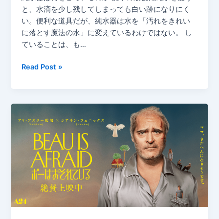
な
と、水滴を少し残してしまっても白い跡になりにく
な
く
い。便利な道具だが、純水器は水を「汚れをきれい
「物
な
に落とす魔法の水」に変えているわけではない。 し
理」
る
ていることは、も…
の
境
純
Read Post »
界
水
線
器
の
中
で
は
何
が
起
き
て
い
る