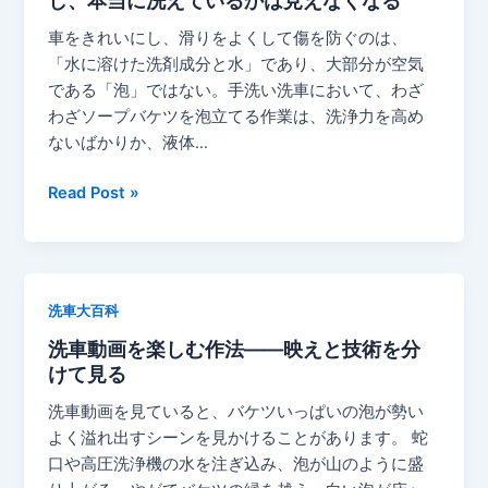
よ
ン
恥
う
車をきれいにし、滑りをよくして傷を防ぐのは、
（連
が
に
「水に溶けた洗剤成分と水」であり、大部分が空気
載：
つ
生
である「泡」ではない。手洗い洗車において、わざ
多
く
ま
わざソープバケツを泡立てる作業は、洗浄力を高め
元
る
れ
ないばかりか、液体…
的
規
る
無
範
の
カ
Read Post »
知
の
か
ー
は
再
——
シ
な
生
存
ャ
ぜ
産
在
ン
発
（連
洗車大百科
し
プ
生
載：
な
洗車動画を楽しむ作法——映えと技術を分
ー
す
多
い
けて見る
を
る
元
多
泡
の
洗車動画を見ていると、バケツいっぱいの泡が勢い
的
数
立
か
よく溢れ出すシーンを見かけることがあります。 蛇
無
派
て
#03）
口や高圧洗浄機の水を注ぎ込み、泡が山のように盛
知
に
る