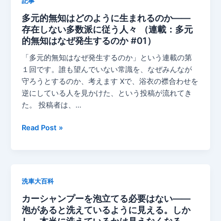
記事
私
会
的
多元的無知はどのように生まれるのか——
規
報
存在しない多数派に従う人々 （連載：多元
範
酬
的無知はなぜ発生するのか #01）
は
と
な
「多元的無知はなぜ発生するのか」という連載の第
協
ぜ
１回です。誰も望んでいない常識を、なぜみんなが
調
自
守ろうとするのか、考えます Xで、浴衣の襟合わせを
失
己
逆にしている人を見かけた、という投稿が流れてき
敗
強
た。 投稿者は、…
が
化
つ
す
多
Read Post »
く
る
元
る
の
的
規
か
無
範
——
知
ロ
洗車大百科
善
は
ッ
意
カーシャンプーを泡立てる必要はない——
ど
ク
と
泡があると洗えているように見える。しか
の
イ
羞
し、本当に洗えているかは見えなくなる