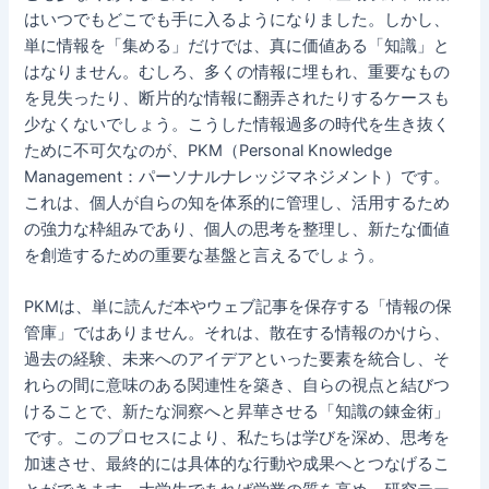
はいつでもどこでも手に入るようになりました。しかし、
単に情報を「集める」だけでは、真に価値ある「知識」と
はなりません。むしろ、多くの情報に埋もれ、重要なもの
を見失ったり、断片的な情報に翻弄されたりするケースも
少なくないでしょう。こうした情報過多の時代を生き抜く
ために不可欠なのが、PKM（Personal Knowledge
Management：パーソナルナレッジマネジメント）です。
これは、個人が自らの知を体系的に管理し、活用するため
の強力な枠組みであり、個人の思考を整理し、新たな価値
を創造するための重要な基盤と言えるでしょう。
PKMは、単に読んだ本やウェブ記事を保存する「情報の保
管庫」ではありません。それは、散在する情報のかけら、
過去の経験、未来へのアイデアといった要素を統合し、そ
れらの間に意味のある関連性を築き、自らの視点と結びつ
けることで、新たな洞察へと昇華させる「知識の錬金術」
です。このプロセスにより、私たちは学びを深め、思考を
加速させ、最終的には具体的な行動や成果へとつなげるこ