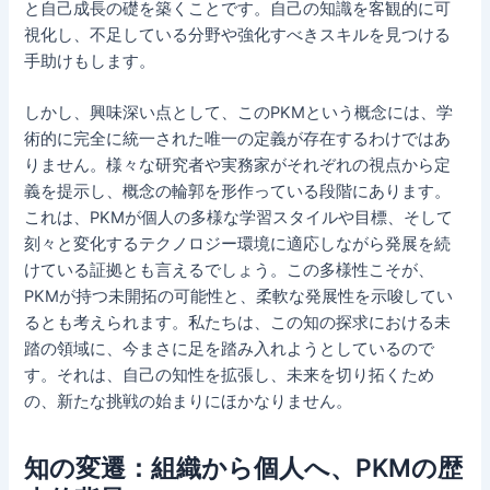
と自己成長の礎を築くことです。自己の知識を客観的に可
視化し、不足している分野や強化すべきスキルを見つける
手助けもします。
しかし、興味深い点として、このPKMという概念には、学
術的に完全に統一された唯一の定義が存在するわけではあ
りません。様々な研究者や実務家がそれぞれの視点から定
義を提示し、概念の輪郭を形作っている段階にあります。
これは、PKMが個人の多様な学習スタイルや目標、そして
刻々と変化するテクノロジー環境に適応しながら発展を続
けている証拠とも言えるでしょう。この多様性こそが、
PKMが持つ未開拓の可能性と、柔軟な発展性を示唆してい
るとも考えられます。私たちは、この知の探求における未
踏の領域に、今まさに足を踏み入れようとしているので
す。それは、自己の知性を拡張し、未来を切り拓くため
の、新たな挑戦の始まりにほかなりません。
知の変遷：組織から個人へ、PKMの歴