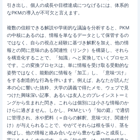
引き出し、個人の成長や目標達成につなげるには、体系的
なPKMの導入が不可欠と言えます。
複数の信頼できる解説や学術的な議論を分析すると、PKM
の中核にあるのは、情報を単なるデータとして保管するの
ではなく、自らの視点と経験に基づき解釈を加え、他の情
報との間に意味のある関連性（リンク）を構築し、それら
を構造化することで、「知識」へと変換していくプロセス
です。この変換プロセスは、単に情報を受け取る受動的な
姿勢ではなく、能動的に情報を「加工」し、「意味づけ」
をする創造的な行為を伴います。例えば、あなたが読んだ
本の心に響いた抜粋、大学の講義で得たメモ、ウェブで見
つけた興味深い記事、あるいは友人とのブレインストーミ
ングから生まれた閃き。これらは個別には小さな情報のか
けらに過ぎません。しかし、PKMという「知の庭」で適切
に管理され、水や肥料（＝自らの解釈、意味づけ、関連付
け）が与えられることで、やがてそれらは根を張り、茎を
伸ばし、他の情報と絡み合いながら豊かな森へと成長し、