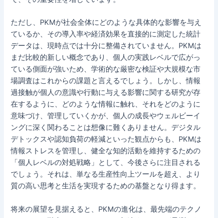
ただし、PKMが社会全体にどのような具体的な影響を与え
ているか、その導入率や経済効果を直接的に測定した統計
データは、現時点では十分に整備されていません。PKMは
まだ比較的新しい概念であり、個人の実践レベルで広がっ
ている側面が強いため、学術的な厳密な検証や大規模な市
場調査はこれからの課題と言えるでしょう。しかし、情報
過接触が個人の意識や行動に与える影響に関する研究が存
在するように、どのような情報に触れ、それをどのように
意味づけ、管理していくかが、個人の成長やウェルビーイ
ングに深く関わることは想像に難くありません。デジタル
デトックスや認知負荷の軽減といった観点からも、PKMは
情報ストレスを管理し、健全な知的活動を維持するための
「個人レベルの対処戦略」として、今後さらに注目される
でしょう。それは、単なる生産性向上ツールを超え、より
質の高い思考と生活を実現するための基盤となり得ます。
将来の展望を見据えると、PKMの進化は、最先端のテクノ