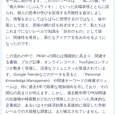
を一気に開かせます。これらのツールは、「第二の脳」や
「個人Wiki（じぶんウィキ）」といった比喩表現とともに語
られ、個人の思考や学びを拡張する可能性を提示しまし
た。情報を点としてばらばらに管理するのではなく、線や
面として捉え、意味の網の目を紡ぎ出すことで、私たちは
これまでにないレベルで知識を「自分のもの」として扱
い、関連性を発見し、新たなアイデアを生み出せるように
なったのです。
この流れの中で、PKMへの関心は飛躍的に高まり、関連す
る書籍、ブログ記事、オンラインコース、YouTubeコンテン
ツが数多く登場し、活発なコミュニティが形成されていま
す。Google Trendsなどのデータを見ると、「Personal
Knowledge Management」や関連キーワードの検索ボリュ
ームは、特に過去5年で顕著な増加傾向を示しており、その
関心の高まりが伺えます。しかし、過去数年間でPKM関連
の出版物や検索数がどれだけ増加したかといった具体的な
定量統計、あるいはその経済効果を直接的に測定した学術
レベルでの大規模な調査は、まだ確立されていません。こ