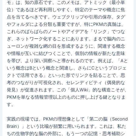
モ」は、知の原石です。このメモは、アトミック（最小単
位）であるほど再利用しやすく、特定のテーマや概念に焦
点を当てるべきです。ウェブクリップや引用の保存、タグ
やフォルダによる分類も重要ですが、特にPKMの真髄は、
これらのばらばらのノートやアイデアを「リンク」でつな
ぎ、ネットワーク化することにあります。まるで脳内のニ
ューロンが複雑な網の目を形成するように、関連する概念
や情報が互いに結びつくことで、個別の情報が新たな意味
を帯び、より深い洞察へと導かれるのです。例えば、「Aと
いう概念はBという概念と関連し、さらにCというプロジェ
クトで活用できる」といった形でリンクを貼ることで、思
考のつながりが可視化され、セレンディピティ（偶発的な
発見）が促進されます。この「個人Wiki」的な構造こそが、
PKMを単なる情報管理以上のものに押し上げる鍵となりま
す。
実践の現場では、PKMの理想像として「第二の脳（Second
Brain）」という比喩が頻繁に用いられます。これは、私た
ちの生物学的な脳の外部に、もう一つの記憶・思考補助シ