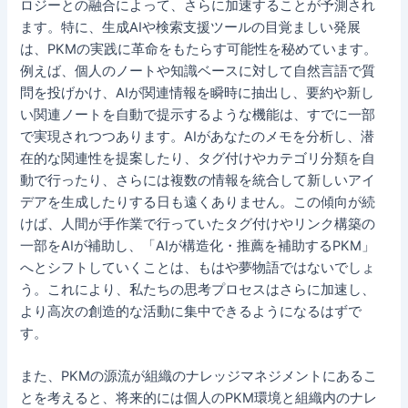
ロジーとの融合によって、さらに加速することが予測され
ます。特に、生成AIや検索支援ツールの目覚ましい発展
は、PKMの実践に革命をもたらす可能性を秘めています。
例えば、個人のノートや知識ベースに対して自然言語で質
問を投げかけ、AIが関連情報を瞬時に抽出し、要約や新し
い関連ノートを自動で提示するような機能は、すでに一部
で実現されつつあります。AIがあなたのメモを分析し、潜
在的な関連性を提案したり、タグ付けやカテゴリ分類を自
動で行ったり、さらには複数の情報を統合して新しいアイ
デアを生成したりする日も遠くありません。この傾向が続
けば、人間が手作業で行っていたタグ付けやリンク構築の
一部をAIが補助し、「AIが構造化・推薦を補助するPKM」
へとシフトしていくことは、もはや夢物語ではないでしょ
う。これにより、私たちの思考プロセスはさらに加速し、
より高次の創造的な活動に集中できるようになるはずで
す。
また、PKMの源流が組織のナレッジマネジメントにあるこ
とを考えると、将来的には個人のPKM環境と組織内のナレ