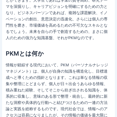
とができます。大学生であれば学業の質を高め、研究テー
マを深掘りし、キャリアビジョンを明確にするための力と
なり、ビジネスパーソンであれば、複雑な課題解決、イノ
ベーションの創出、意思決定の迅速化、さらには個人の専
門性を磨き、市場価値を高めるための不可欠なスキルとな
るでしょう。未来を自らの手で創造するための、まさに個
人のための強力な知識基盤、それがPKMなのです。
PKMとは何か
情報が錯綜する現代において、PKM（パーソナルナレッジ
マネジメント）は、個人が自身の知識を構造化し、目標達
成へと導くための指針となります。これは単なる情報の収
集や整理にとどまらず、個人が日々出会うあらゆる情報、
積み重ねた経験、そしてそこから紡ぎ出される知識を、体
系的に収集し、意味のある形で整理・統合し、最終的に新
たな洞察や具体的な行動へと結びつけるための一連の方法
論と実践を総称するものです。現代社会では、情報へのア
クセスは容易になりましたが、その情報の価値を最大限に