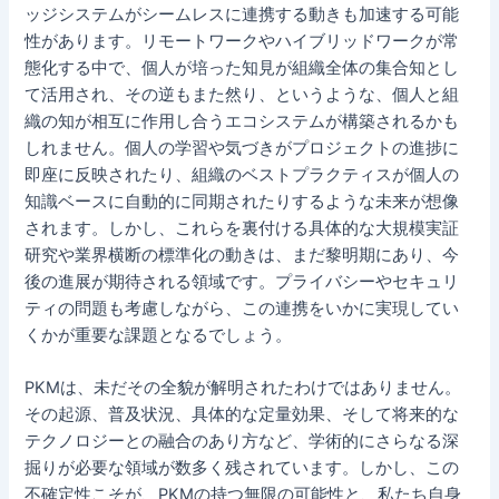
ッジシステムがシームレスに連携する動きも加速する可能
性があります。リモートワークやハイブリッドワークが常
態化する中で、個人が培った知見が組織全体の集合知とし
て活用され、その逆もまた然り、というような、個人と組
織の知が相互に作用し合うエコシステムが構築されるかも
しれません。個人の学習や気づきがプロジェクトの進捗に
即座に反映されたり、組織のベストプラクティスが個人の
知識ベースに自動的に同期されたりするような未来が想像
されます。しかし、これらを裏付ける具体的な大規模実証
研究や業界横断の標準化の動きは、まだ黎明期にあり、今
後の進展が期待される領域です。プライバシーやセキュリ
ティの問題も考慮しながら、この連携をいかに実現してい
くかが重要な課題となるでしょう。
PKMは、未だその全貌が解明されたわけではありません。
その起源、普及状況、具体的な定量効果、そして将来的な
テクノロジーとの融合のあり方など、学術的にさらなる深
掘りが必要な領域が数多く残されています。しかし、この
不確定性こそが、PKMの持つ無限の可能性と、私たち自身