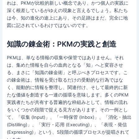
れは、PKMが比較的新しい概念であり、かつ個人の実践に
深く根差しているがゆえの現象と言えるでしょう。私たち
は今、知の進化の途上にあり、その足跡はまだ、完全に地
図に記されているわけではないのです。
知識の錬金術：PKMの実践と創造
PKMは、単なる情報の収集や保管ではありません。それ
は、集めた情報を自らの血肉となる「知」へと変容させ
る、まさに「知識の錬金術」と呼ぶべきプロセスです。こ
の錬金術は、情報を受け取るだけの受動的な行為ではな
く、能動的に情報を整理し、関連付け、そして最終的に新
たな価値を創造する一連の循環を意味します。多くのPKM
実践者たちが共有する普遍的な枠組みとして、情報の流れ
をいくつかの段階で捉える見方があります。その一例とし
て、「収集 (Input)」、「一時保管 (Inbox)」、「消化・抽出
(Distilling)」、「実行・応用 (Executing)」、「表現・発信
(Expressing)」という、5段階の循環プロセスが提唱されて