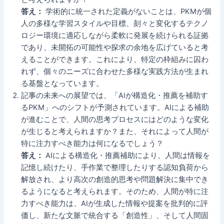
答え：
学術的に統一された定義がないことは、PKMが個
人の多様な学習スタイルや目標、刻々と変化するテクノ
ロジー環境に適応しながら柔軟に発展を続けられる証拠
であり、未開拓の可能性や探求の余地を広げていると考
えることができます。これにより、特定の枠組みに囚わ
れず、個々のニーズに合わせた多様な実践方法が生まれ
る基盤となっています。
記事の未来への展望では、「AIが構造化・推薦を補助す
るPKM」へのシフトが予測されています。AIによる補助
が進むことで、人間の思考プロセスにはどのような変化
が生じると考えられますか？また、それによって人間が
特に注力すべき能力は何になるでしょう？
答え：
AIによる構造化・推薦補助により、人間は情報を
記憶し続けたり、手作業で整理したりする認知負荷から
解放され、より高次の創造的思考や問題解決に集中でき
るようになると考えられます。そのため、人間が特に注
力すべき能力は、AIが生成した情報や提案を批判的に評
価し、新たな文脈で統合する「創造性」、そして人間固