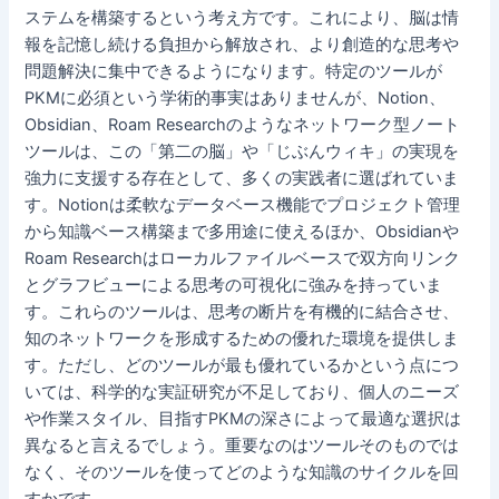
ステムを構築するという考え方です。これにより、脳は情
報を記憶し続ける負担から解放され、より創造的な思考や
問題解決に集中できるようになります。特定のツールが
PKMに必須という学術的事実はありませんが、Notion、
Obsidian、Roam Researchのようなネットワーク型ノート
ツールは、この「第二の脳」や「じぶんウィキ」の実現を
強力に支援する存在として、多くの実践者に選ばれていま
す。Notionは柔軟なデータベース機能でプロジェクト管理
から知識ベース構築まで多用途に使えるほか、Obsidianや
Roam Researchはローカルファイルベースで双方向リンク
とグラフビューによる思考の可視化に強みを持っていま
す。これらのツールは、思考の断片を有機的に結合させ、
知のネットワークを形成するための優れた環境を提供しま
す。ただし、どのツールが最も優れているかという点につ
いては、科学的な実証研究が不足しており、個人のニーズ
や作業スタイル、目指すPKMの深さによって最適な選択は
異なると言えるでしょう。重要なのはツールそのものでは
なく、そのツールを使ってどのような知識のサイクルを回
すかです。