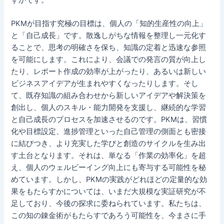
PKMが目指す究極の目標は、個人の「知的生産性の向上」
と「自己成長」です。散逸しがちな情報を整理し一元化す
ることで、思考の明確さを保ち、知識の定着と迅速な参照
を可能にします。これにより、会議での発言の質が向上し
たり、レポート作成の効率が上がったり、あるいは新しい
ビジネスアイデアが生まれやすくなったりします。そし
て、既存知識の組み合わせから新しいアイデアや解決策を
創出し、個人のスキル・能力開発を支援し、継続的な学習
と自己成長のプロセスを加速させるのです。PKMは、習慣
化や目標設定、進捗管理といった自己管理の側面とも密接
に結びつき、より充実した学びと創造のサイクルを生み出
す土台となります。それは、単なる「作業の効率化」を超
え、個人のウェルビーイング向上にも寄与する可能性を秘
めています。しかし、PKMの実践がどれほどの定量的な効
果をもたらすかについては、いまだ大規模な実証研究が不
足しており、今後の探求に委ねられています。私たちは、
この知の錬金術がもたらすであろう可能性を、今まさに手