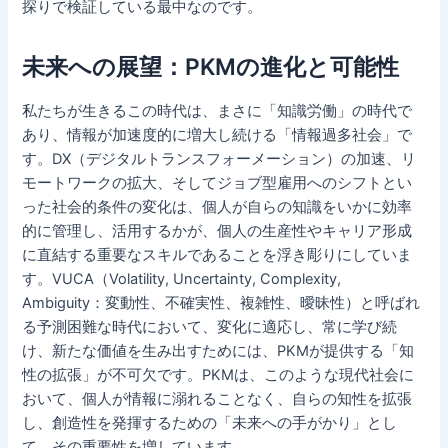
探りで検証している最中なのです。
未来への展望：PKMの進化と可能性
私たちが生きるこの時代は、まさに「知識労働」の時代で
あり、情報が加速度的に増大し続ける「情報過多社会」で
す。DX（デジタルトランスフォーメーション）の加速、リ
モートワークの拡大、そしてジョブ型雇用へのシフトとい
った社会的条件の変化は、個人が自らの知識をいかに効率
的に管理し、活用するかが、個人の生産性やキャリア形成
に直結する重要なスキルであることを浮き彫りにしていま
す。VUCA（Volatility, Uncertainty, Complexity,
Ambiguity：変動性、不確実性、複雑性、曖昧性）と呼ばれ
る予測困難な時代において、変化に適応し、常に学び続
け、新たな価値を生み出すためには、PKMが提供する「知
性の拡張」が不可欠です。PKMは、このような現代社会に
おいて、個人が情報に溺れることなく、自らの知性を拡張
し、創造性を発揮するための「未来への手がかり」とし
て、その重要性を増しています。