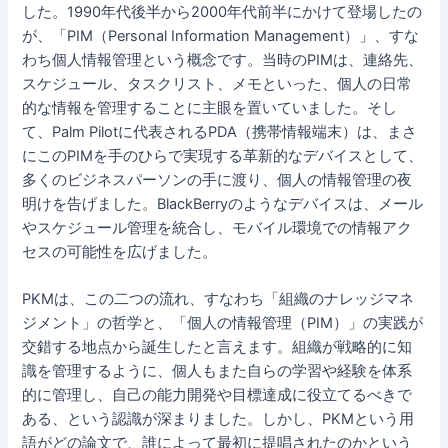
した。1990年代後半から2000年代前半にかけて登場したの
が、「PIM（Personal Information Management）」、すな
わち個人情報管理という概念です。当時のPIMは、連絡先、
スケジュール、タスクリスト、メモといった、個人の日常
的な情報を管理することに主眼を置いていました。そし
て、Palm Pilotに代表されるPDA（携帯情報端末）は、まさ
にこのPIMを手のひらで実現する革新的なデバイスとして、
多くのビジネスパーソンの手に渡り、個人の情報管理の夜
明けを告げました。BlackBerryのようなデバイスは、メール
やスケジュール管理を統合し、モバイル環境での情報アク
セスの可能性を広げました。
PKMは、この二つの流れ、すなわち「組織のナレッジマネ
ジメント」の哲学と、「個人の情報管理（PIM）」の実践が
交錯する地点から誕生したと言えます。組織が戦略的に知
識を管理するように、個人もまた自らの学習や経験を体系
的に管理し、自己の能力開発や目標達成に役立てるべきで
ある、という認識が深まりました。しかし、PKMという用
語がどの論文で、誰によって最初に提唱されたのかという