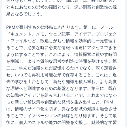
実りをもたらすのです。この「知の庭」は、時間の経過と
ともにあなたの思考の縮図となり、深い洞察と創造性の源
泉となるでしょう。
PKMが目指すものは多岐にわたります。第一に、メール、
ドキュメント、メモ、ウェブ記事、アイデア、プロジェク
トファイルなど、散逸しがちな情報を効率的に一元管理す
ることで、必要な時に必要な情報へ迅速にアクセスできる
ようにすることです。これにより、情報探索に費やす時間
を削減し、より本質的な思考や創造に時間を割けます。第
二に、学んだ知識をただ記憶するだけでなく、深く定着さ
せ、いつでも再利用可能な形で保存すること。これは、過
去の学びを土台として、新たな知識を積み重ね、より高度
な理解へと到達するための基盤となります。第三に、既存
の知識やアイデアを組み合わせることで、これまでになか
った新しい解決策や創造的な発想を生み出すこと。PKM
は、情報のサイロ化を防ぎ、異なる領域の知識を融合させ
ることで、イノベーションの触媒となり得ます。そして最
後に、個人のスキルや能力の開発を支援し、継続的な学習