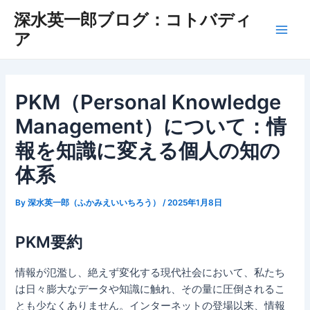
Skip
深水英一郎ブログ：コトバディ
to
ア
Main
content
Men
PKM（Personal Knowledge
Management）について：情
報を知識に変える個人の知の
体系
By
深水英一郎（ふかみえいいちろう）
/
2025年1月8日
PKM要約
情報が氾濫し、絶えず変化する現代社会において、私たち
は日々膨大なデータや知識に触れ、その量に圧倒されるこ
とも少なくありません。インターネットの登場以来、情報