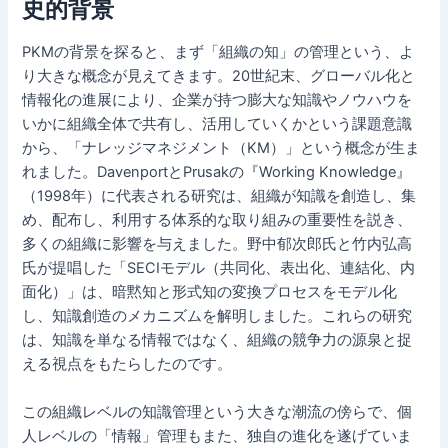
史的背景
PKMの背景を探ると、まず「組織の知」の管理という、よ
り大きな概念が見えてきます。20世紀末、グローバル化と
情報化の進展により、企業が持つ膨大な知識やノウハウを
いかに組織全体で共有し、活用していくかという課題意識
から、「ナレッジマネジメント（KM）」という概念が生ま
れました。DavenportとPrusakの『Working Knowledge』
（1998年）に代表される研究は、組織が知識を創造し、集
め、配布し、利用する体系的な取り組みの重要性を説き、
多くの組織に影響を与えました。野中郁次郎氏と竹内弘高
氏が提唱した「SECIモデル（共同化、表出化、連結化、内
面化）」は、暗黙知と形式知の変換プロセスをモデル化
し、知識創造のメカニズムを解明しました。これらの研究
は、知識を単なる情報ではなく、組織の競争力の源泉と捉
える視点をもたらしたのです。
この組織レベルの知識管理という大きな潮流の傍らで、個
人レベルの「情報」管理もまた、独自の進化を遂げていま