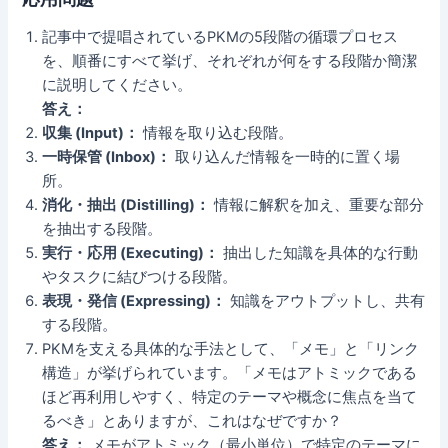
記事中で提唱されているPKMの5段階の循環プロセス
を、順番にすべて挙げ、それぞれが何をする段階か簡潔
に説明してください。
答え：
収集 (Input)：
情報を取り込む段階。
一時保管 (Inbox)：
取り込んだ情報を一時的に置く場
所。
消化・抽出 (Distilling)：
情報に解釈を加え、重要な部分
を抽出する段階。
実行・応用 (Executing)：
抽出した知識を具体的な行動
やタスクに結びつける段階。
表現・発信 (Expressing)：
知識をアウトプットし、共有
する段階。
PKMを支える具体的な手法として、「メモ」と「リンク
構造」が挙げられています。「メモはアトミックである
ほど再利用しやすく、特定のテーマや概念に焦点を当て
るべき」とありますが、これはなぜですか？
答え：
メモがアトミック（最小単位）で特定のテーマに