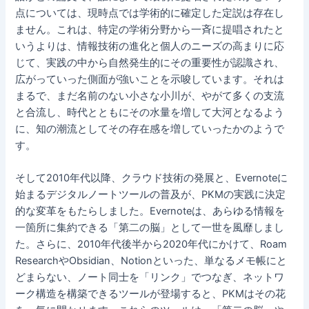
点については、現時点では学術的に確定した定説は存在し
ません。これは、特定の学術分野から一斉に提唱されたと
いうよりは、情報技術の進化と個人のニーズの高まりに応
じて、実践の中から自然発生的にその重要性が認識され、
広がっていった側面が強いことを示唆しています。それは
まるで、まだ名前のない小さな小川が、やがて多くの支流
と合流し、時代とともにその水量を増して大河となるよう
に、知の潮流としてその存在感を増していったかのようで
す。
そして2010年代以降、クラウド技術の発展と、Evernoteに
始まるデジタルノートツールの普及が、PKMの実践に決定
的な変革をもたらしました。Evernoteは、あらゆる情報を
一箇所に集約できる「第二の脳」として一世を風靡しまし
た。さらに、2010年代後半から2020年代にかけて、Roam
ResearchやObsidian、Notionといった、単なるメモ帳にと
どまらない、ノート同士を「リンク」でつなぎ、ネットワ
ーク構造を構築できるツールが登場すると、PKMはその花