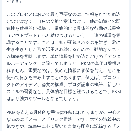
います。
このプロセスにおいて最も重要なのは、情報をただため込
むのではなく、自らの文脈で意味づけし、他の知識との関
連性を積極的に構築し、最終的には具体的な行動や成果物
（アウトプット）へと結びつけるという、一連の循環を意
識することです。これは、知が死蔵されるのを防ぎ、常に
生き生きとした形で活用され続けるための、動的なシステ
ム構築を意味します。単に情報を貯め込むだけの「デジタ
ルホーディング」に陥ってしまうと、PKMの真価は発揮さ
れません。重要なのは、集めた情報に価値を与え、それを
使って何かを生み出すことにあります。例えば、プロジェ
クトのアイデア、論文の構成、ブログ記事の執筆、新しい
スキルの習得など、具体的な目標と紐づけることで、PKM
はより強力なツールとなるでしょう。
PKMを支える具体的な手法は多岐にわたりますが、中心と
なるのは「メモ」と「リンク構造」です。大学の講義中の
気づきや、読書中に心に響いた言葉を即座に記録する「メ