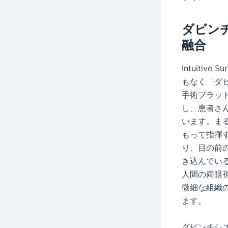
ダビン
融合
Intuiti
もなく「ダ
手術プラッ
し、患者さ
います。まる
もって指揮
り、目の前
き込んでい
人間の両眼
微細な組織
ます。
ダビンチシ