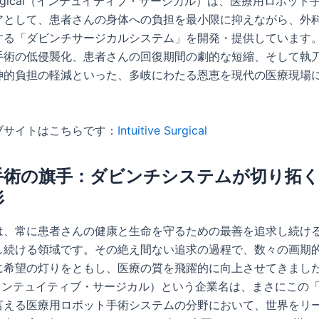
ve Surgical（インテュイティブ・サージカル）は、医療用ロボッ
アとして、患者さんの身体への負担を最小限に抑えながら、外
する「ダビンチサージカルシステム」を開発・提供しています
手術の低侵襲化、患者さんの回復期間の劇的な短縮、そして執
神的負担の軽減といった、多岐にわたる恩恵を現代の医療現場
ブサイトはこちらです：
Intuitive Surgical
手術の旗手：ダビンチシステムが切り拓
形
は、常に患者さんの健康と生命を守るための最善を追求し続け
し続ける領域です。その絶え間ない追求の過程で、数々の画期
希望の灯りをともし、医療の質を飛躍的に向上させてきました。Int
al（インテュイティブ・サージカル）という企業名は、まさにこの
言える医療用ロボット手術システムの分野において、世界をリ