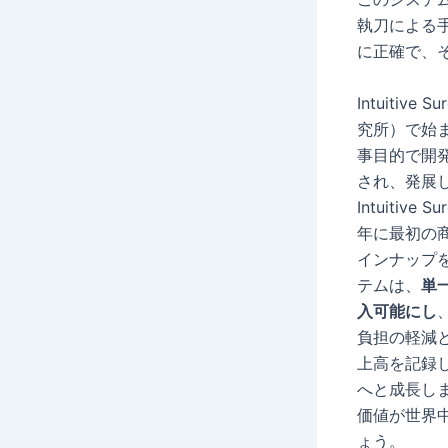
執刀による
に正確で、
Intuiti
究所）で始
事目的で開
され、発展
Intuiti
年に最初の
インナップを継
テムは、
単
入可能にし
負担の軽減と
上高を記録し
へと成長し
価値が世界
ょう。