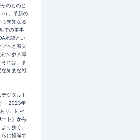
物語そのものと
いう、革新の
かつ未知なる
ルでの軍事
DA承認とい
ップへと着実
他社の参入障
。それは、ま
度な知的な戦
のデジタルト
。2023年
例であり、同社
ポート）から
、より狭く、
さらに軽減す