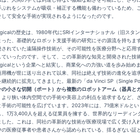
手ぶれをシステムが吸収・補正する機能も備わっているため、
そして安全な手術が実現されるようになったのです。
ve Surgicalの歴史は、1980年代にSRIインターナショナル（旧ス
まった、基礎的なロボット支援手術の研究にその源流を持ちま
発されていた遠隔操作技術が、その可能性を医療分野へと応用
していったのです。そして、この革新的な知見と開発された技
ve Surgicalという企業へと結実し、商業化への力強い道を歩み始め
商用機が世に送り出されて以来、同社は絶えず技術の進化を追
続的に拡充してきました。最新の「da Vinci SP（Single P
一の小さな切開（ポート）から複数のロボットアーム（器具と
、より狭い体内空間での手術や美容上の利点を追求するなど、
手術の可能性を広げています。2023年には、71億米ドルと
、1万3,400人を超える従業員を擁する、世界的なリーディン
ました。これは、同社の革新的な技術が医療現場で広く受け入
中の医療従事者や患者さんから認められている、揺るぎない証