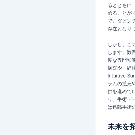
るとともに
めることが
で、ダビン
存在となり
しかし、こ
します。数
度な専門知
病院や、経
Intuiti
ラムの拡充
供を進めて
り、手術デ
は遠隔手術
未来を拓く