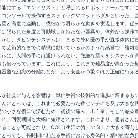
可能にする「エンドリスト」と呼ばれるロボットアームです。
がコンソールで操作するスティックやフットペダルといった、
装置と高度に連動し、繊細かつ滑らかな動きを実現します。従
師は限られた角度と可動域しか持たない器具を、体外から操作
しかし、ダビンチシステムは、まるで外科医の手が直接体内に
して芸術的なまでに精緻に動いているかのような感覚で、複雑
さらに、人間の手には避けられない、微細な震えをシステムが
能も備わっています。これにより、これまで難易度が高かった
離困難な組織の分離などが、より安全かつ驚くほど正確に行え
ムが社会に与える影響は、単に手術の技術的な進歩に留まるも
さんにとっては、これまで必要だった数センチにも及ぶ大きな
度の小さな傷口で済むため、術後の痛み、出血量、そして感染
され、回復期間も大幅に短縮されます。これにより、患者さん
することが可能となり、QOL（生活の質）の向上に大きく寄与
にとっても、長時間にわたる手術における身体的・精神的な負