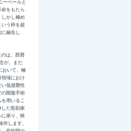
ニーベールと
革命をもたら
、しかし極め
という枠を超
的に融合し
たのは、西暦
念が、まだ
において、極
科領域におけ
ない低侵襲性
での開腹手術
ムを用いるこ
練した彫刻家
ルに座り、映
操作します。
に、長時間の