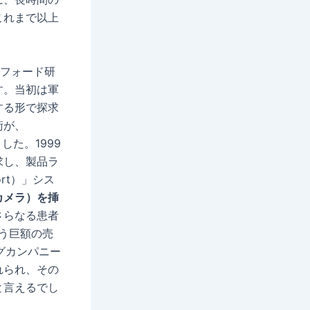
これまで以上
タンフォード研
す。当初は軍
する形で探求
術が、
ました。1999
求し、製品ラ
ort）」シス
カメラ）を挿
さらなる患者
いう巨額の売
グカンパニー
れられ、その
と言えるでし