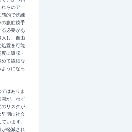
これらのアー
直感的で洗練
来の腹腔鏡手
する必要があ
侵入し、自由
な処置を可能
高度に吸収・
極めて繊細な
るようになっ
のではありま
切開が、わず
症のリスクが
は早期に社会
しています。
担が軽減され