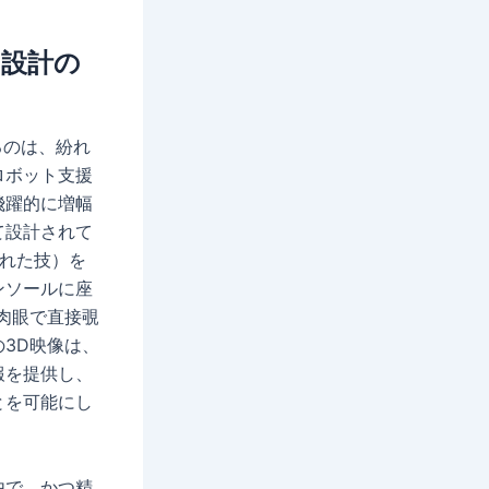
な設計の
いるのは、紛れ
ロボット支援
飛躍的に増幅
て設計されて
された技）を
ンソールに座
肉眼で直接覗
3D映像は、
報を提供し、
とを可能にし
由で、かつ精