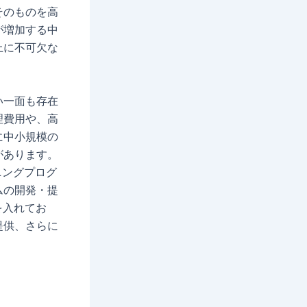
そのものを高
が増加する中
上に不可欠な
い一面も存在
理費用や、高
に中小規模の
があります。
ーニングプログ
ムの開発・提
を入れてお
提供、さらに
。