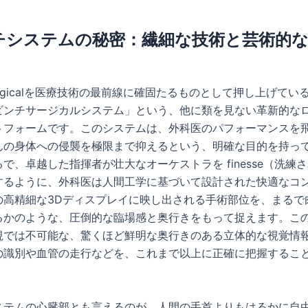
チシステムの秘密：繊細な技術と芸術的
ve Surgicalを医療技術の最前線に確固たるものとして押し上げて
ビンチサージカルシステム」という、他に類を見ない革新的な
トフォームです。このシステムは、外科医のパフォーマンスを
んの身体への侵襲を極限まで抑えるという、明確な目的を持っ
で、卓越した指揮者が壮大なオーケストラを finesse（洗練
するように、外科医は人間工学に基づいて設計された快適なコ
の高精細な3Dディスプレイに映し出される手術部位を、まるで
るかのような、圧倒的な臨場感と奥行きをもって捉えます。この
視では不可能な、驚くほど鮮明な奥行きのある立体的な視覚情
の識別や血管の走行などを、これまで以上に正確に把握するこ
ステムの心臓部とも言えるのが、人間の手首よりもはるかに自