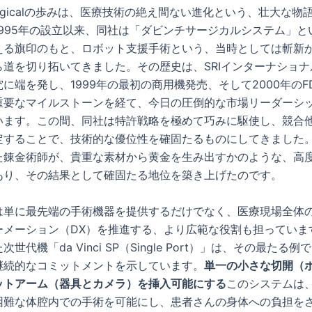
ve Surgicalの歩みは、医療技術の絶え間ない進化という、壮大な
1995年の設立以来、同社は「ダビンチサージカルシステム」と
える旗印のもと、ロボット支援手術という、当時としては斬新
ら道を切り拓いてきました。その歴史は、SRIインターナショナ
に端を発し、1999年の最初の商用機発売、そして2000年のF
重要なマイルストーンを経て、今日の圧倒的な市場リーダーシ
います。この間、同社は特許戦略を極めて巧みに駆使し、競合
定することで、技術的な優位性を確固たるものにしてきました
た錬金術師が、貴重な素材から黄金を生み出すかのような、高
あり、その結果として確固たる地位を築き上げたのです。
は単に最先端の手術機器を提供するだけでなく、医療現場全体
ーメーション（DX）を推進する、より広範な役割も担っています
世代機「da Vinci SP（Single Port）」は、その最たる
継続的なコミットメントを示しています。
単一の小さな切開（
ットアーム（器具とカメラ）を挿入可能にする
このシステムは
困難な体腔内での手術を可能にし、患者さんの身体への負担を