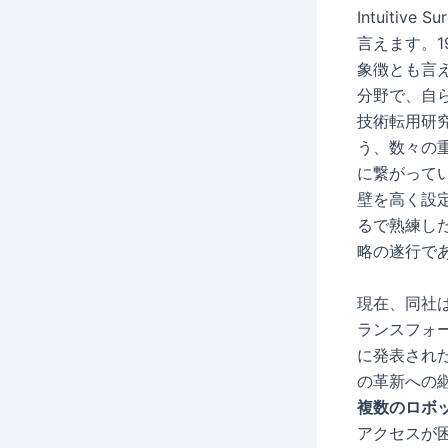
Intuiti
言えます。
象徴とも言
分野で、自
技術転用研究
う、数々の
に繋がって
壁を高く設
るで熟練し
略の遂行で
現在、同社
ランスフォ
に発表された次
の革新への
複数のロボ
アクセスが