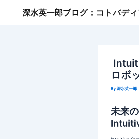
Skip
深水英一郎ブログ：コトバディ
to
content
Intui
ロボ
By
深水英一郎
未来
Intui