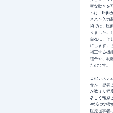
密な動きを
ムは、医師
された入力
術では、医
りました。
自在に、そ
にします。
補正する機
縫合や、剥
たのです。
このシステ
せん。患者
か数ミリ程
著しく軽減
生活に復帰
医療従事者