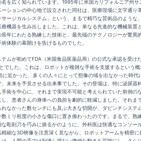
の名を広く知られています。1995年に米国カリフォルニア州サ
ベーションの中心地で設立された同社は、医療現場に文字通り
チサージカルシステム」という、まるで精巧な芸術品のような
医療機器を生み出しました。これは、単なる先進的な機械装置
の長年にわたる熟練した技術と、最先端のテクノロジーが驚異
手術体験の幕開けを告げるものでした。
ステムが初めてFDA（米国食品医薬品局）の公式な承認を受け
のことでした。これは、ロボットが複雑な手術を支援するという概
の話に近かった、多くの人々にとって想像の域を出なかった時代
で、未来を予見させる出来事でした。その登場は、特に泌尿器
ん手術を中心に、それまで実現不可能と考えられていた前例の
にし、患者さんの身体への負担を劇的に軽減しました。それま
られなかった数センチにも及ぶ大きな切開が、ダビンチシステ
か数ミリ程度の小さな傷口に置き換わったのです。まるで、熟
細な彫刻刀を巧みに操るかのように、外科医は快適なコンソー
高精細な3D映像を注意深く見ながら、ロボットアームを精密に
ムは、人間の手では到達し得ない微細な動きを可能にし、さら