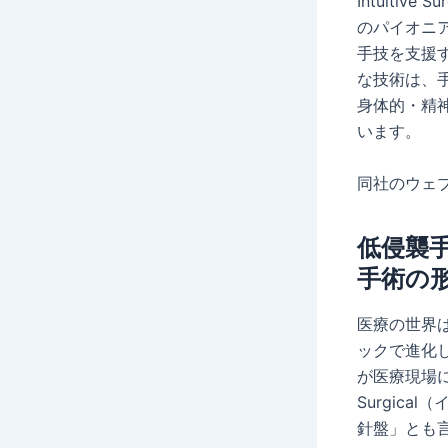
Intuiti
のパイオニ
手技を支援
な技術は、
身体的・精
います。
同社のウェ
低侵襲
手術の
医療の世界
ックで進化
が医療現場に
Surgic
針盤」とも