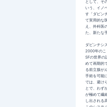
として、そ
いう、イノ
す「ダビン
て実用的な
え、外科医
た、新たな
ダビンチシ
2000年
SFの世界
めて画期的
る前立腺が
手術を可能
では、避け
とで、わず
が極めて繊
し出される
このシステ