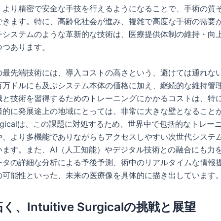
、より精密で安全な手技を行えるようになることで、手術の質
できます。特に、高齢化社会が進み、複雑で高度な手術の需要
チシステムのような革新的な技術は、医療提供体制の維持・向
つつあります。
の最先端技術には、導入コストの高さという、避けては通れな
百万ドルにも及ぶシステム本体の価格に加え、継続的な維持管
識と技術を習得するためのトレーニングにかかるコストは、特
済的に発展途上の地域にとっては、非常に大きな壁となること
ve Surgicalは、この課題に対処するため、世界中で包括的なトレ
や、より多機能でありながらもアクセスしやすい次世代システ
います。また、AI（人工知能）やデジタル技術との融合にも力
ータの詳細な分析による予後予測、術中のリアルタイムな情報
の可能性といった、未来の医療像を具体的に描き出しています
、Intuitive Surgicalの挑戦と展望