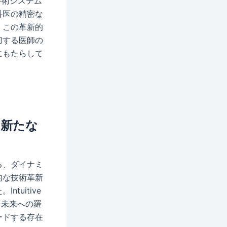
ト手術システム
科医の精密な
。この革新的
刀する医師の
にもたらして
く新たな
る、ダイナミ
的な技術革新
uitive
「未来への羅
ードする存在