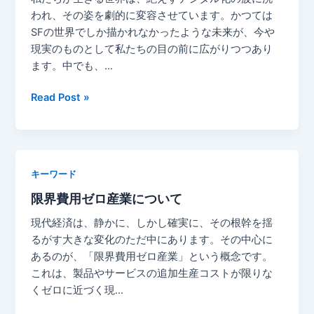
能
て：
われ、その姿を劇的に変容させています。かつては
に
デ
SFの世界でしか描かれなかったような未来が、今や
し
ジ
現実のものとして私たちの目の前に広がりつつあり
た
タ
ます。中でも、…
瞬
ル
間・
空
IOE
Read Post »
技
間
=
術
に
Internet
革
「本
of
新
物
Everything（万
の
キーワード
の
物
夜
質
限界費用ゼロ産業について
の
明
感」
ネ
け
現代経済は、静かに、しかし確実に、その根幹を揺
を
ッ
を
るがす大きな変化のただ中にあります。その中心に
宿
ト
告
あるのが、「限界費用ゼロ産業」という概念です。
ら
化）
げ
これは、製品やサービスの追加生産コストが限りな
せ
に
る
くゼロに近づく現…
る
つ
ブ
物