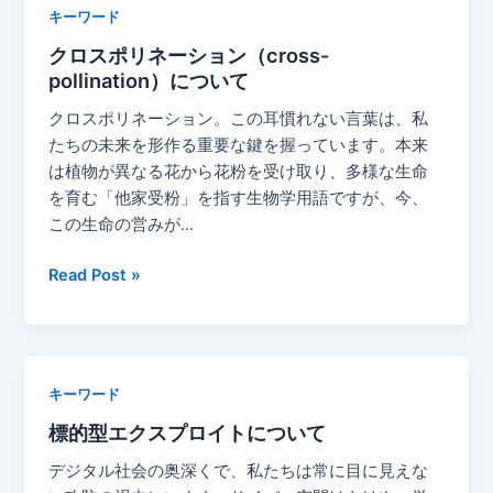
モ
キーワード
デ
クロスポリネーション（cross-
ル
pollination）について
と
推
クロスポリネーション。この耳慣れない言葉は、私
論
たちの未来を形作る重要な鍵を握っています。本来
特
は植物が異なる花から花粉を受け取り、多様な生命
化
を育む「他家受粉」を指す生物学用語ですが、今、
モ
この生命の営みが…
デ
ル
ク
Read Post »
に
ロ
つ
ス
い
ポ
て、
リ
キーワード
そ
ネ
の
標的型エクスプロイトについて
ー
違
シ
デジタル社会の奥深くで、私たちは常に目に見えな
い
ョ