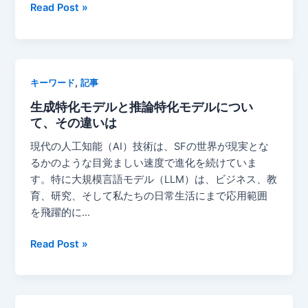
い
限
Read Post »
レ
理
て
界
イ
ベ
費
ク
ー
用
ス
ス
ゼ
ル
レ
,
キーワード
記事
ロ
ー
ン
生成特化モデルと推論特化モデルについ
産
ダ
て、その違いは
業
リ
に
ン
現代の人工知能（AI）技術は、SFの世界が現実とな
つ
グ
るかのような目覚ましい速度で進化を続けていま
い
の
す。特に大規模言語モデル（LLM）は、ビジネス、教
て
力
育、研究、そして私たちの日常生活にまで応用範囲
を飛躍的に…
生
Read Post »
成
特
化