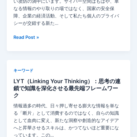
い攻防の渦中にいます。サイバー空間はもはや、単
は
ン
なる情報のやり取りの場ではなく、国家の安全保
（cross-
障、企業の経済活動、そして私たち個人のプライバ
pollination）
シーが交錯する新た…
に
つ
標
Read Post »
い
的
て
型
エ
ク
キーワード
ス
LYT（Linking Your Thinking）：思考の連
プ
鎖で知識を深化させる最先端フレームワー
ロ
ク
イ
ト
情報過多の時代、日々押し寄せる膨大な情報を単な
に
る「断片」として消費するのではなく、自らの知識
つ
として血肉に変え、新たな洞察や創造的なアイデア
い
へと昇華させるスキルは、かつてないほど重要にな
て
っています。この…