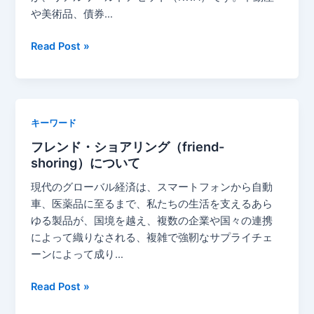
や美術品、債券…
リ
Read Post »
ア
ル
ワ
ー
キーワード
ル
フレンド・ショアリング（friend-
ド
shoring）について
ア
セ
現代のグローバル経済は、スマートフォンから自動
ッ
車、医薬品に至るまで、私たちの生活を支えるあら
ト
ゆる製品が、国境を越え、複数の企業や国々の連携
（RWA）
によって織りなされる、複雑で強靭なサプライチェ
に
ーンによって成り…
つ
い
フ
Read Post »
て
レ