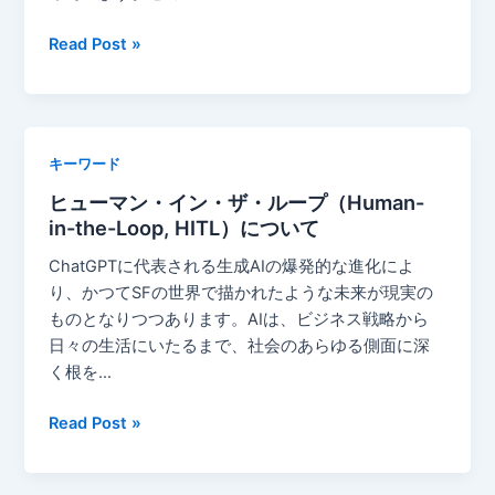
LYT（Linking
Read Post »
Your
Thinking）：
思
考
キーワード
の
ヒューマン・イン・ザ・ループ（Human-
連
in-the-Loop, HITL）について
鎖
で
ChatGPTに代表される生成AIの爆発的な進化によ
知
り、かつてSFの世界で描かれたような未来が現実の
識
ものとなりつつあります。AIは、ビジネス戦略から
を
日々の生活にいたるまで、社会のあらゆる側面に深
深
く根を…
化
さ
ヒ
Read Post »
せ
ュ
る
ー
最