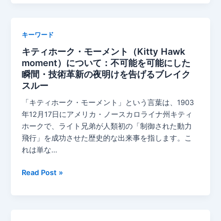
ン
ド・
シ
キーワード
ョ
キティホーク・モーメント（Kitty Hawk
ア
moment）について：不可能を可能にした
リ
瞬間・技術革新の夜明けを告げるブレイク
ン
スルー
グ
（friend-
「キティホーク・モーメント」という言葉は、1903
shoring）
年12月17日にアメリカ・ノースカロライナ州キティ
に
ホークで、ライト兄弟が人類初の「制御された動力
つ
飛行」を成功させた歴史的な出来事を指します。こ
い
れは単な…
て
キ
Read Post »
テ
ィ
ホ
ー