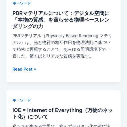
キーワード
ク・
PBRマテリアルについて：デジタル空間に
モ
「本物の質感」を宿らせる物理ベースレン
ー
ダリングの力
メ
ン
PBRマテリアル（Physically Based Rendering マテリ
ト
アル）は、光と物質の相互作用を物理法則に基づい
（Kitty
て精密に再現することで、あらゆる照明環境下で一
Hawk
貫した、驚くほどリアルな質感を実現す…
moment）
に
PBR
Read Post »
つ
マ
い
テ
て：
リ
不
ア
キーワード
可
ル
能
IOE = Internet of Everything（万物のネッ
に
を
ト化）について
つ
可
い
私たちが生きる世界は、絶えずデジタル化の波に洗