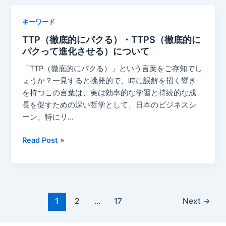
マ
先
ン・
キーワード
端
イ
フ
TTP（徹底的にパクる）・TTPS（徹底的に
ン・
レ
パクって進化させる）について
ザ・
ー
ル
「TTP（徹底的にパクる）」という言葉をご存知でし
ム
ー
ょうか？一見すると挑発的で、時に誤解を招く響き
ワ
プ
を持つこの言葉は、実は効率的な学習と持続的な成
ー
（Human-
長を促すための深い哲学として、日本のビジネスシ
ク
in-
ーン、特にリ…
the-
Loop,
TTP（徹
Read Post »
HITL）
底
に
的
つ
に
い
パ
て
Post
ク
1
2
…
17
Next
→
pagination
る）・
TTPS（徹