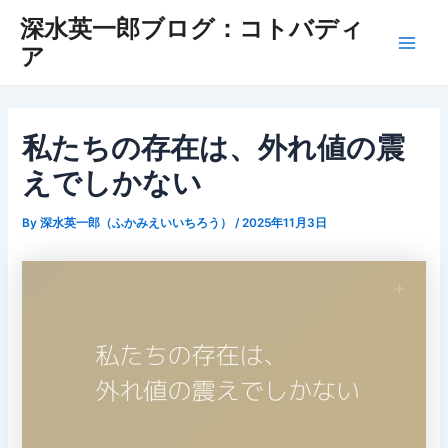
Skip
深水英一郎ブログ：コトバディ
to
ア
Main
content
Men
私たちの存在は、外れ値の震
えでしかない
By
深水英一郎（ふかみえいいちろう）
/
2025年11月3日