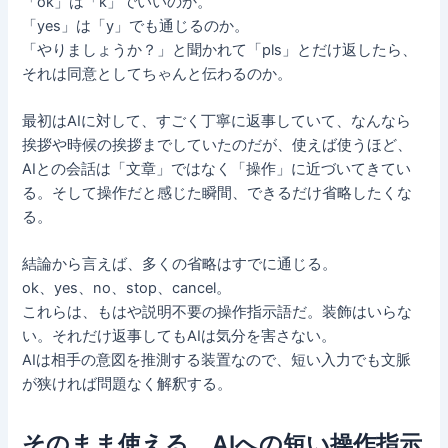
「ok」は「k」でいいのか。
「yes」は「y」でも通じるのか。
「やりましょうか？」と聞かれて「pls」とだけ返したら、
それは同意としてちゃんと伝わるのか。
最初はAIに対して、すごく丁寧に返事していて、なんなら
挨拶や時候の挨拶までしていたのだが、使えば使うほど、
AIとの会話は「文章」ではなく「操作」に近づいてきてい
る。そして操作だと感じた瞬間、できるだけ省略したくな
る。
結論から言えば、多くの省略はすでに通じる。
ok、yes、no、stop、cancel。
これらは、もはや説明不要の操作指示語だ。装飾はいらな
い。それだけ返事してもAIは気分を害さない。
AIは相手の意図を推測する装置なので、短い入力でも文脈
が狭ければ問題なく解釈する。
そのまま使える、AIへの短い操作指示