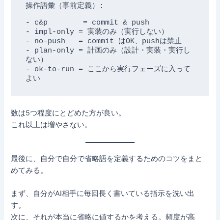
操作語彙（事前定義）:

- c&p        = commit & push

- impl-only = 実装のみ（実行しない）

- no-push   = commit はOK、pushは禁止

- plan-only = 計画のみ（設計・実装・実行し
ない）

- ok-to-run = ここから実行フェーズに入って
よい
数は5つ程度にとどめた方が良い。
これ以上は増やさない。
最後に、自分で自分で省略語を定義するためのコツをまと
めてみる。
まず、自分がAI相手に毎回長く書いている指示を洗い出
す。
次に、それが本当に省略に値するかを考える。頻度が高